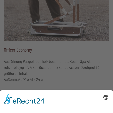
Officer Economy
Ausführung Pappelsperrholz beschichtet, Beschläge Aluminium
roh, Trolleygriff, 4 Schlösser, ohne Schubkasten. Geeignet für
größeren Inhalt.
Außenmaße 71 x 41 x 24 cm
ab
2.065,00
€