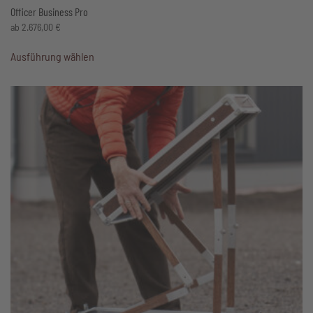
Officer Business Pro
ab
2.676,00
€
Dieses
Ausführung wählen
Produkt
weist
mehrere
Varianten
auf.
Die
Optionen
können
auf
der
Produktseite
gewählt
werden