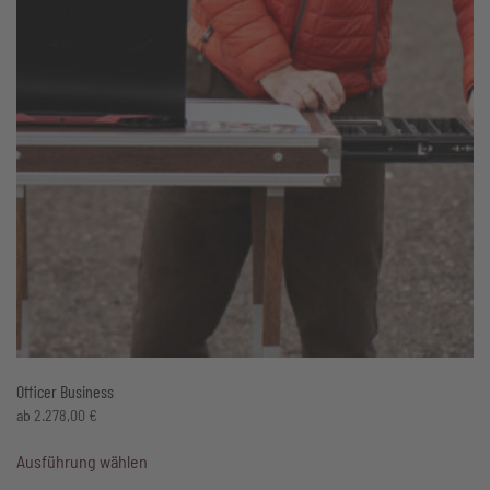
Officer Business
ab
2.278,00
€
Dieses
Ausführung wählen
Produkt