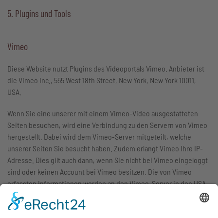
5. Plugins und Tools
Vimeo
Diese Website nutzt Plugins des Videoportals Vimeo. Anbieter ist
die Vimeo Inc., 555 West 18th Street, New York, New York 10011,
USA.
Wenn Sie eine unserer mit einem Vimeo-Video ausgestatteten
Seiten besuchen, wird eine Verbindung zu den Servern von Vimeo
hergestellt. Dabei wird dem Vimeo-Server mitgeteilt, welche
unserer Seiten Sie besucht haben. Zudem erlangt Vimeo Ihre IP-
Adresse. Dies gilt auch dann, wenn Sie nicht bei Vimeo eingeloggt
sind oder keinen Account bei Vimeo besitzen. Die von Vimeo
erfassten Informationen werden an den Vimeo-Server in den USA
übermittelt.
Wenn Sie in Ihrem Vimeo-Account eingeloggt sind, ermöglichen