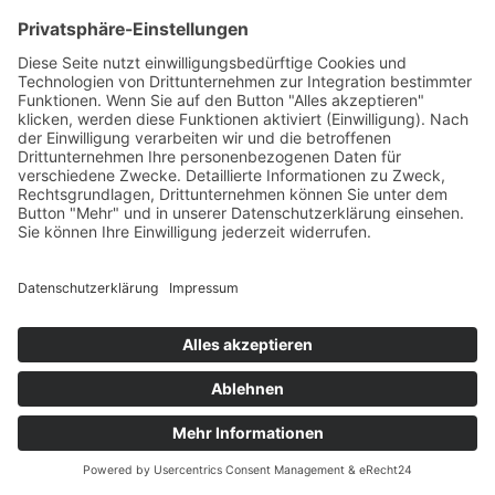
Sie Vimeo, Ihr Surfverhalten direkt Ihrem persönlichen Profil
zuzuordnen. Dies können Sie verhindern, indem Sie sich aus Ihrem
Vimeo-Account ausloggen.
Zur Wiedererkennung der Websitebesucher verwendet Vimeo
Cookies bzw. vergleichbare Wiedererkennungstechnologien (z. B.
Device-Fingerprinting).
Die Nutzung von Vimeo erfolgt im Interesse einer ansprechenden
Darstellung unserer Online-Angebote. Dies stellt ein berechtigtes
Interesse im Sinne des Art. 6 Abs. 1 lit. f DSGVO dar. Sofern eine
entsprechende Einwilligung abgefragt wurde, erfolgt die
Verarbeitung ausschließlich auf Grundlage von Art. 6 Abs. 1 lit. a
DSGVO und § 25 Abs. 1 TTDSG, soweit die Einwilligung die
Speicherung von Cookies oder den Zugriff auf Informationen im
Endgerät des Nutzers (z. B. Device-Fingerprinting) im Sinne des
TTDSG umfasst. Die Einwilligung ist jederzeit widerrufbar.
Die Datenübertragung in die USA wird auf die