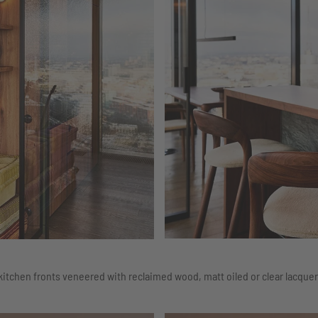
kitchen fronts veneered with reclaimed wood, matt oiled or clear lacque