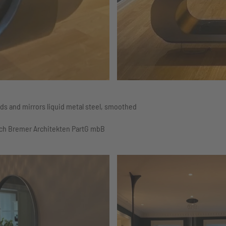
rds and mirrors liquid metal steel, smoothed
rsch Bremer Architekten PartG mbB