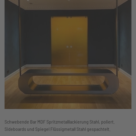
Schwebende Bar MDF Spritzmetalllackierung Stahl, poliert.
Sideboards und Spiegel Flüssigmetall Stahl gespachtelt.