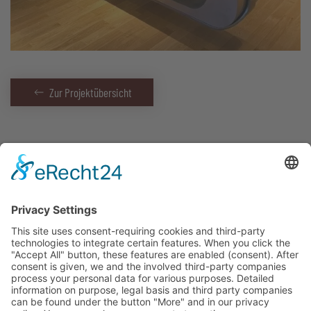
Zur Projektübersicht
About us
FAQ
Team
Jobs
Projects
References