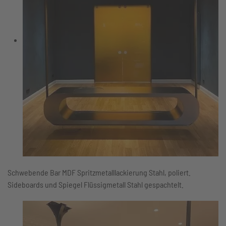
Schwebende Bar MDF Spritzmetalllackierung Stahl, poliert.
Sideboards und Spiegel Flüssigmetall Stahl gespachtelt.