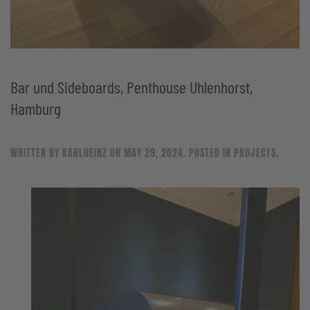
Bar und Sideboards, Penthouse Uhlenhorst,
Hamburg
WRITTEN BY
KARLHEINZ
ON
MAY 29, 2024
. POSTED IN
PROJECTS
.